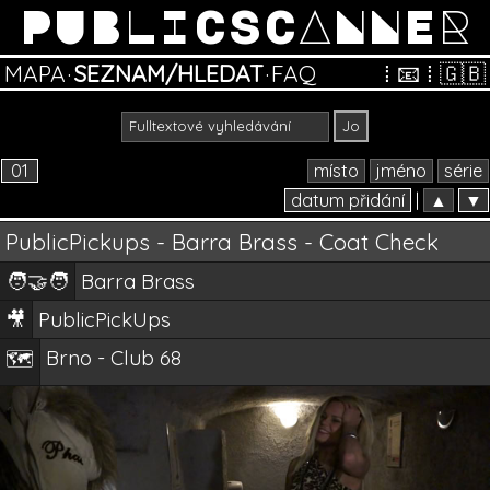
PUBLICSCANNER
MAPA
·
SEZNAM/HLEDAT
·
FAQ
⁞
📧
⁞
🇬🇧
01
místo
jméno
série
datum přidání
|
▲
▼
PublicPickups - Barra Brass - Coat Check
🧑‍🤝‍🧑
Barra Brass
🎥
PublicPickUps
Brno - Club 68
🗺️