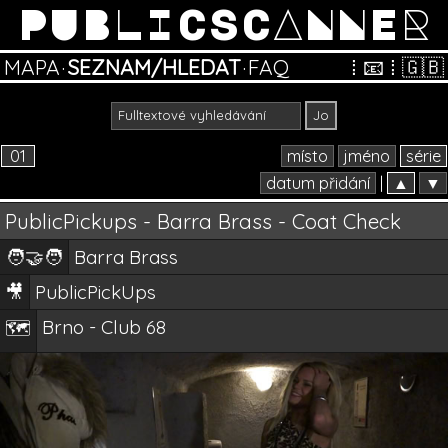
PUBLICSCANNER
MAPA
·
SEZNAM/HLEDAT
·
FAQ
⁞
📧
⁞
🇬🇧
01
místo
jméno
série
datum přidání
|
▲
▼
PublicPickups - Barra Brass - Coat Check
🧑‍🤝‍🧑
Barra Brass
🎥
PublicPickUps
Brno - Club 68
🗺️