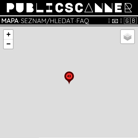
PUBLICSCANNER
MAPA
·
SEZNAM/HLEDAT
·
FAQ
⁞
📧
⁞
🇬🇧
+
−
43