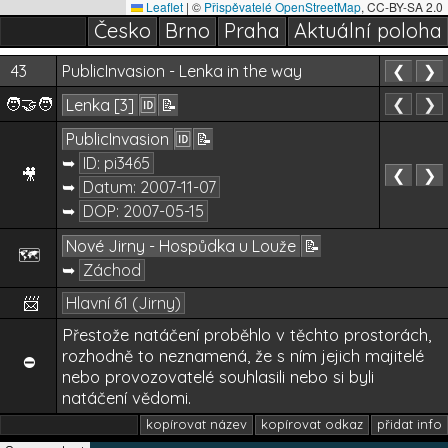
Leaflet
|
©
Přispěvatelé OpenStreetMap
, CC-BY-SA 2.0
Česko
Brno
Praha
Aktuální poloha
43
PublicInvasion - Lenka in the way
❮
❯
🧑‍🤝‍🧑
❮
❯
Lenka [3]
🆔
📝
PublicInvasion
🆔
📝
➥
ID: pi3465
🎥
❮
❯
➥
Datum:
2007-11-07
➥
DOP:
2007-05-15
Nové Jirny - Hospůdka u Louže
📝
🗺️
➥
Záchod
📨
Hlavní 61 (Jirny)
Přestože natáčení proběhlo v těchto prostorách,
rozhodně to neznamená, že s ním jejich majitelé
⛔
nebo provozovatelé souhlasili nebo si byli
natáčení vědomi.
kopírovat název
kopírovat odkaz
přidat info