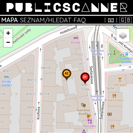
PUBLICSCANNER
MAPA
·
SEZNAM/HLEDAT
·
FAQ
⁞
📧
⁞
🇬🇧
+
−
42
21