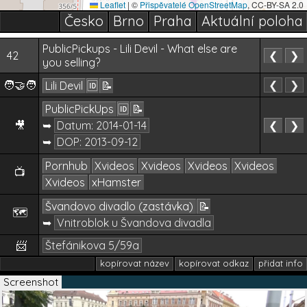
Leaflet
|
©
Přispěvatelé OpenStreetMap
, CC-BY-SA 2.0
Česko
Brno
Praha
Aktuální poloha
PublicPickups - Lili Devil - What else are
42
❮
❯
you selling?
🧑‍🤝‍🧑
❮
❯
Lili Devil
🆔
📝
PublicPickUps
🆔
📝
🎥
➥
Datum:
2014-01-14
❮
❯
➥
DOP:
2013-09-12
Pornhub
Xvideos
Xvideos
Xvideos
Xvideos
📺
Xvideos
xHamster
Švandovo divadlo (zastávka)
📝
🗺️
➥
Vnitroblok u Švandova divadla
📨
Štefánikova 5/59a
kopírovat název
kopírovat odkaz
přidat info
Screenshot