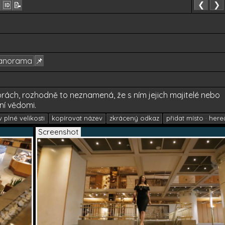
❮
❯
🆔
📝
anorama
📌
rách, rozhodně to neznamená, že s ním jejich majitelé nebo
ní vědomi.
 plné velikosti
kopírovat název
zkrácený odkaz
přidat místo · here
Screenshot