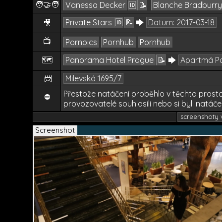
🧑‍🤝‍🧑
Vanessa Decker
🆔
📝
Blanche Bradburry
Private Stars
🆔
📝
🡆
Datum:
2017-03-18
🎥
📺
Pornpics
Pornhub
Pornhub
🗺️
Panorama Hotel Prague
📝
🡆
Apartmá P
📨
Milevská 1695/7
Přestože natáčení proběhlo v těchto prosto
⛔
provozovatelé souhlasili nebo si byli natáče
screenshoty v
Screenshot