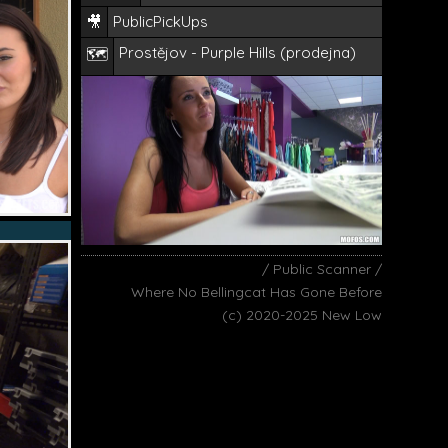
🎥
PublicPickUps
Prostějov - Purple Hills (prodejna)
🗺️
/ Public Scanner /
Where No Bellingcat Has Gone Before
(c) 2020-2025 New Low