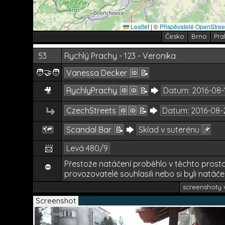
Leaflet
|
©
Přispěvatelé OpenStre
Česko
Brno
Pra
53
Rychlý Prachy - 123 - Veronika
🧑‍🤝‍🧑
Vanessa Decker
🆔
📝
RychlyPrachy
🆔
🆔
📝
🡆
Datum:
2016-08-
🎥
↵
CzechStreets
🆔
🆔
📝
🡆
Datum:
2016-08-
🗺️
Scandal Bar
📝
🡆
Sklad v suterénu
📌
📨
Levá 480/9
Přestože natáčení proběhlo v těchto prosto
⛔
provozovatelé souhlasili nebo si byli natáče
screenshoty v
Screenshot