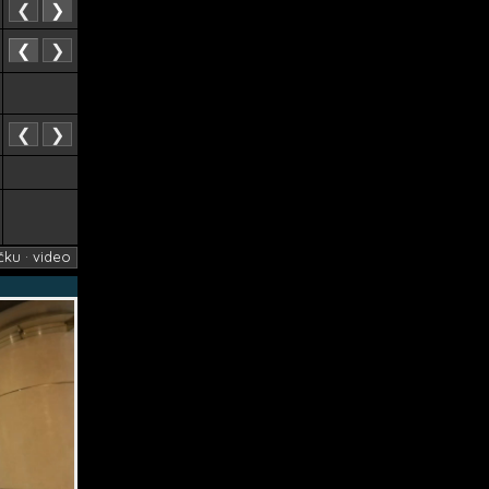
❮
❯
❮
❯
❮
❯
čku · video