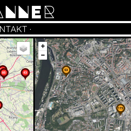
ANNER
NTAKT
·
+
−
202
53
85
43
173