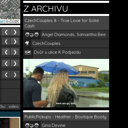
Z ARCHIVU
CzechCouples 8 - True Love for Solid
let
|
© ČÚZK
Cash
❮
❯
🧑‍🤝‍🧑
Angel Diamonds, Samantha Bee
❮
❯
🎥
CzechCouples
❮
❯
Dvůr u ulice K Podjezdu
🗺️
❮
❯
❮
❯
čku · video
PublicPickups - Heather - Boutique Booty
🧑‍🤝‍🧑
Gina Devine