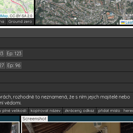
etMap
, CC-BY-SA 2.0
ha
Ground zero
Leaf
13
Ep: 123
71
27
Ep: 96
rách, rozhodně to neznamená, že s ním jejich majitelé nebo
ní vědomi.
 plné velikosti
kopírovat název
zkrácený odkaz
přidat místo · here
Screenshot