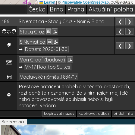
Leaflet
|
©
Přispěvatelé OpenStreetMap
, CC-BY-SA 2.0
Česko
Brno
Praha
Aktuální poloha
186
SINematica - Stacy Cruz - Noir & Blanc
❮
❯
🧑‍🤝‍🧑
❮
❯
Stacy Cruz
🆔
📝
SINematica
🆔
📝
🎥
❮
❯
➥
Datum:
2020-01-30
Van Graaf (budova)
📝
🗺️
➥
VN17 Rooftop Suites
📨
Václavské náměstí 834/17
Přestože natáčení proběhlo v těchto prostorách,
rozhodně to neznamená, že s ním jejich majitelé
⛔
nebo provozovatelé souhlasili nebo si byli
natáčení vědomi.
kopírovat název
kopírovat odkaz
přidat info
Screenshot