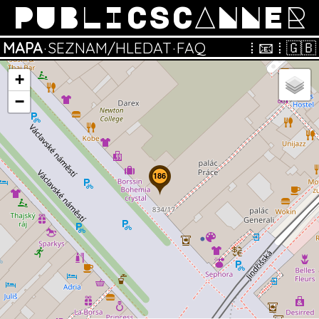
PUBLICSCANNER
MAPA
·
SEZNAM/HLEDAT
·
FAQ
⁞
📧
⁞
🇬🇧
+
−
186