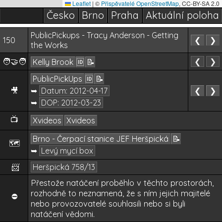
Leaflet
|
©
Přispěvatelé OpenStreetMap
, CC-BY-SA 2.0
Česko
Brno
Praha
Aktuální poloha
PublicPickups - Tracy Anderson - Getting
150
❮
❯
the Works
🧑‍🤝‍🧑
❮
❯
Kelly Brook
🆔
📝
PublicPickUps
🆔
📝
🎥
➥
Datum:
2012-04-17
❮
❯
➥
DOP:
2012-03-23
📺
Xvideos
Xvideos
Brno - Čerpací stanice JEF Heršpická
📝
🗺️
➥
Levý mycí box
📨
Heršpická 758/13
Přestože natáčení proběhlo v těchto prostorách,
rozhodně to neznamená, že s ním jejich majitelé
⛔
nebo provozovatelé souhlasili nebo si byli
natáčení vědomi.