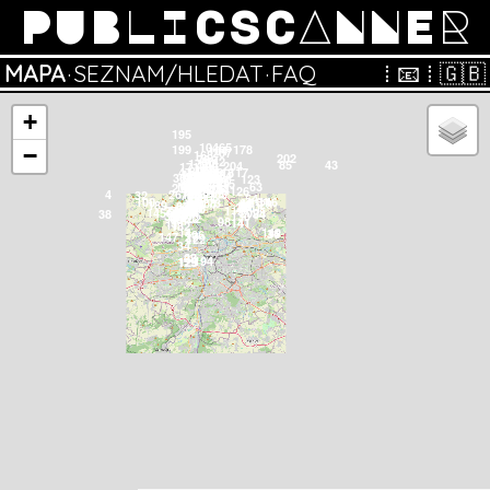
PUBLICSCANNER
MAPA
·
SEZNAM/HLEDAT
·
FAQ
⁞
📧
⁞
🇬🇧
+
−
150