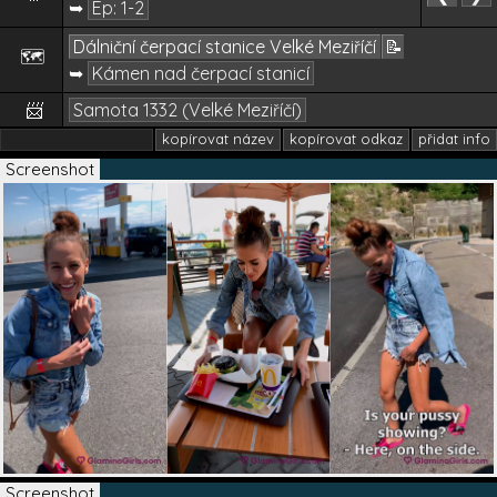
➥
Ep: 1-2
Dálniční čerpací stanice Velké Meziříčí
📝
🗺️
➥
Kámen nad čerpací stanicí
📨
Samota 1332 (Velké Meziříčí)
kopírovat název
kopírovat odkaz
přidat info
Screenshot
Screenshot