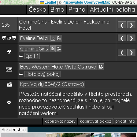
Leaflet
|
©
Přispěvatelé OpenStreetMap
, CC-BY-SA 2.0
Česko
Brno
Praha
Aktuální poloha
GlaminoGirls - Eveline Dellai - Fucked in a
235
❮
❯
Hotel
🧑‍🤝‍🧑
❮
❯
Eveline Dellai
🆔
📝
GlaminoGirls
🆔
📝
🎥
❮
❯
➥
Ep: 1-1
Best Western Hotel Vista Ostrava
📝
🗺️
➥
Hotelový pokoj
📨
Kpt. Vajdy 3046/2 (Ostrava)
Přestože natáčení proběhlo v těchto prostorách,
rozhodně to neznamená, že s ním jejich majitelé
⛔
nebo provozovatelé souhlasili nebo si byli
natáčení vědomi.
kopírovat název
kopírovat odkaz
přidat info
Screenshot