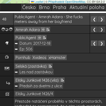
Leaflet
|
©
Přispěvatelé OpenStreetMap
, CC-BY-SA 2.0
Česko
Brno
Praha
Aktuální poloha
PublicAgent - Amirah Adara - She fucks
48
❮
❯
meters away from her boyfriend
🧑‍🤝‍🧑
❮
❯
Amirah Adara
🆔
📝
PublicAgent
🆔
📝
🎥
➥
Datum:
2017-12-18
❮
❯
➥
Ep: 506
📺
Pornhub
Xvideos
xHamster
Selská (zastávka)
📝
🗺️
➥
Les nad zastávkou
Elišky Junkové 1426 (vila)
📝
↵
➥
Předsíň za dveřmi z ulice
📨
Elišky Junkové 1426/4
Přestože natáčení proběhlo v těchto prostorách,