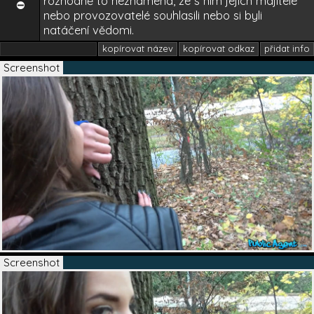
rozhodně to neznamená, že s ním jejich majitelé
⛔
nebo provozovatelé souhlasili nebo si byli
natáčení vědomi.
kopírovat název
kopírovat odkaz
přidat info
209
Screenshot
Screenshot