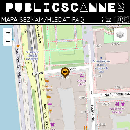
PUBLICSCANNER
MAPA
·
SEZNAM/HLEDAT
·
FAQ
⁞
📧
⁞
🇬🇧
+
−
166