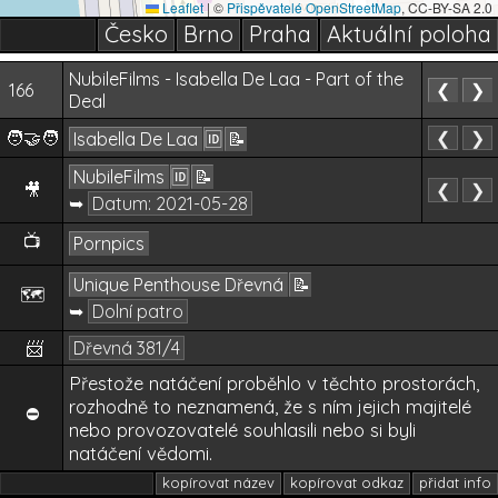
Leaflet
|
©
Přispěvatelé OpenStreetMap
, CC-BY-SA 2.0
Česko
Brno
Praha
Aktuální poloha
NubileFilms - Isabella De Laa - Part of the
1
166
❮
❯
Deal
🧑‍🤝‍🧑
❮
❯
Isabella De Laa
🆔
📝
NubileFilms
🆔
📝
🎥
❮
❯
➥
Datum:
2021-05-28
📺
Pornpics
Unique Penthouse Dřevná
📝
🗺️
➥
Dolní patro
📨
Dřevná 381/4
Přestože natáčení proběhlo v těchto prostorách,
rozhodně to neznamená, že s ním jejich majitelé
⛔
nebo provozovatelé souhlasili nebo si byli
natáčení vědomi.
kopírovat název
kopírovat odkaz
přidat info