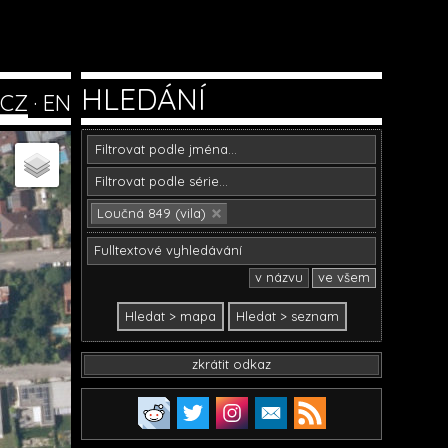
HLEDÁNÍ
CZ
·
EN
Loučná 849 (vila)
v názvu
ve všem
zkrátit odkaz