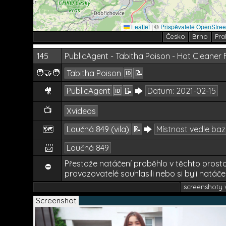
Leaflet
|
©
Přispěvatelé OpenStre
Česko
Brno
Pra
145
PublicAgent - Tabitha Poison - Hot Cleaner
🧑‍🤝‍🧑
Tabitha Poison
🆔
📝
PublicAgent
🆔
📝
🡆
Datum:
2021-02-15
🎥
📺
Xvideos
🗺️
Loučná 849 (vila)
📝
🡆
Místnost vedle ba
📨
Loučná 849
Přestože natáčení proběhlo v těchto prosto
⛔
provozovatelé souhlasili nebo si byli natáče
screenshoty v
Screenshot