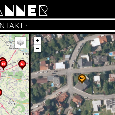
ANNER
NTAKT
·
+
−
202
85
43
145