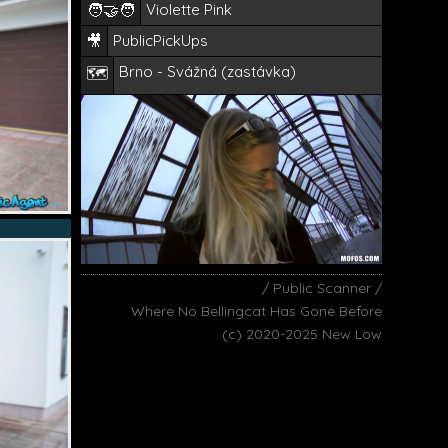
🧑‍🤝‍🧑
Violette Pink
🎥
PublicPickUps
Brno - Svážná (zastávka)
🗺️
/ Public Scanner /
Where No Bellingcat Has Gone Before
(c) 2020-2025 New Low