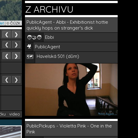
Z ARCHIVU
PublicAgent - Abbi - Exhibitionist hottie
let
|
© ČÚZK
quickly hops on stranger's dick
❮
❯
🧑‍🤝‍🧑
Ebbi
❮
❯
🎥
PublicAgent
❮
❯
Havelská 501 (dům)
🗺️
❮
❯
čku · video
PublicPickups - Violetta Pink - One in the
Pink