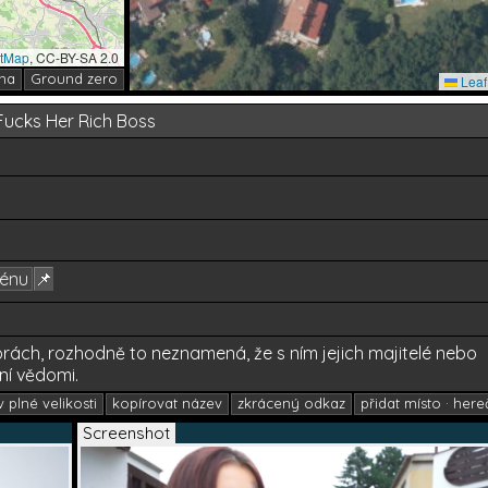
etMap
, CC-BY-SA 2.0
ha
Ground zero
Leaf
 Fucks Her Rich Boss
71
zénu
📌
rách, rozhodně to neznamená, že s ním jejich majitelé nebo
ní vědomi.
 plné velikosti
kopírovat název
zkrácený odkaz
přidat místo · here
Screenshot