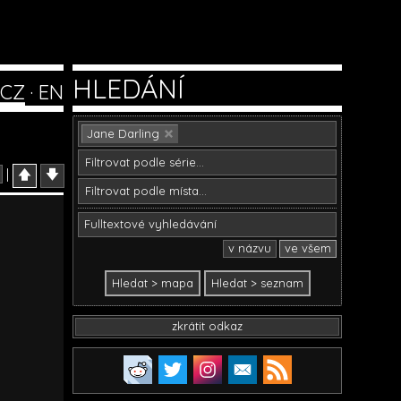
HLEDÁNÍ
CZ
·
EN
Jane Darling
|
🡅
🡇
v názvu
ve všem
zkrátit odkaz