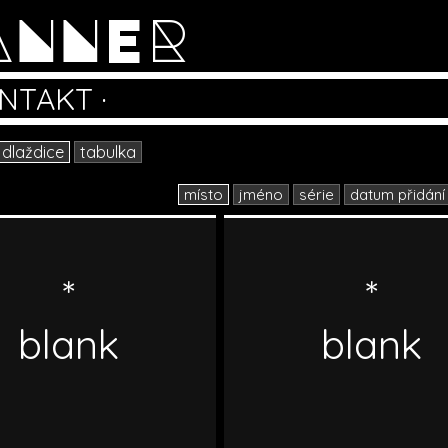
ANNER
NTAKT
·
dlaždice
tabulka
místo
jméno
série
datum přidání
*
*
blank
blank