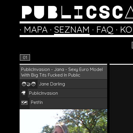
PUBLICSC
·
MAPA
·
SEZNAM
·
FAQ
·
KO
01
PublicInvasion - Jana - Sexy Euro Model
With Big Tits Fucked In Public
🧑‍🤝‍🧑
Jane Darling
🎥
PublicInvasion
Petřín
🗺️