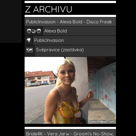
Z ARCHIVU
PublicInvasion - Alexa Bold - Disco Freak
🧑‍🤝‍🧑
Alexa Bold
🎥
PublicInvasion
Svépravice (zastávka)
🗺️
Bride4K - Vera Jarw - Groom's No-Show,