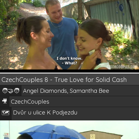
CzechCouples 8 - True Love for Solid Cash
🧑‍🤝‍🧑
Angel Diamonds, Samantha Bee
🎥
CzechCouples
Dvůr u ulice K Podjezdu
🗺️