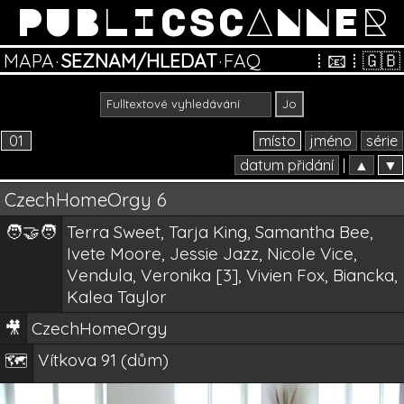
PUBLICSCANNER
MAPA
·
SEZNAM/HLEDAT
·
FAQ
⁞
📧
⁞
🇬🇧
01
místo
jméno
série
datum přidání
|
▲
▼
CzechHomeOrgy 6
🧑‍🤝‍🧑
Terra Sweet, Tarja King, Samantha Bee,
Ivete Moore, Jessie Jazz, Nicole Vice,
Vendula, Veronika [3], Vivien Fox, Biancka,
Kalea Taylor
🎥
CzechHomeOrgy
Vítkova 91 (dům)
🗺️