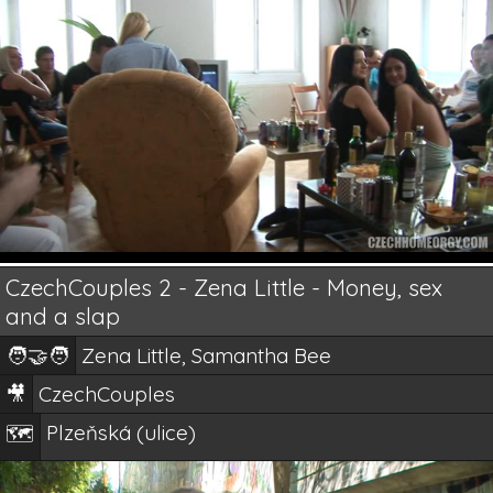
CzechCouples 2 - Zena Little - Money, sex
and a slap
🧑‍🤝‍🧑
Zena Little, Samantha Bee
🎥
CzechCouples
Plzeňská (ulice)
🗺️