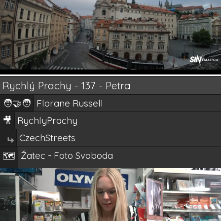
Rychlý Prachy - 137 - Petra
🧑‍🤝‍🧑
Florane Russell
🎥
RychlyPrachy
CzechStreets
↵
Žatec - Foto Svoboda
🗺️