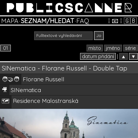
PUBLICSCANNER
MAPA
·
SEZNAM/HLEDAT
·
FAQ
⁞
📧
⁞
🇬🇧
01
místo
jméno
série
datum přidání
|
▲
▼
SINematica - Florane Russell - Double Tap
🧑‍🤝‍🧑
Florane Russell
🎥
SINematica
Residence Malostranská
🗺️