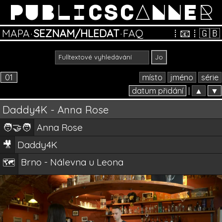
PUBLICSCANNER
MAPA
·
SEZNAM/HLEDAT
·
FAQ
⁞
📧
⁞
🇬🇧
01
místo
jméno
série
datum přidání
|
▲
▼
Daddy4K - Anna Rose
🧑‍🤝‍🧑
Anna Rose
🎥
Daddy4K
Brno - Nálevna u Leona
🗺️