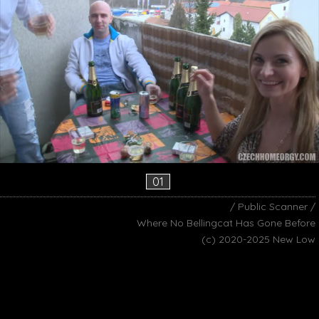
01
/ Public Scanner /
Where No Bellingcat Has Gone Before
(c) 2020-2025 New Low