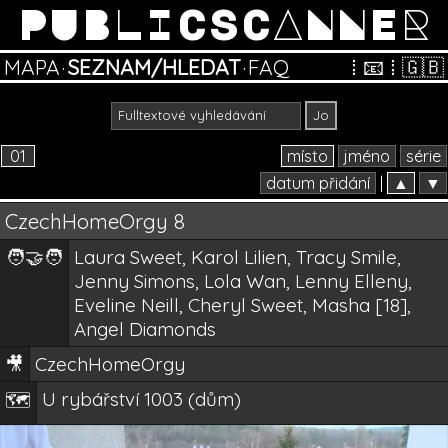
PUBLICSCANNER
MAPA
·
SEZNAM/HLEDAT
·
FAQ
⁞
📧
⁞
🇬🇧
01
místo
jméno
série
datum přidání
|
▲
▼
CzechHomeOrgy 8
🧑‍🤝‍🧑
Laura Sweet, Karol Lilien, Tracy Smile,
Jenny Simons, Lola Wan, Lenny Elleny,
Eveline Neill, Cheryl Sweet, Masha [18],
Angel Diamonds
🎥
CzechHomeOrgy
U rybářství 1003 (dům)
🗺️