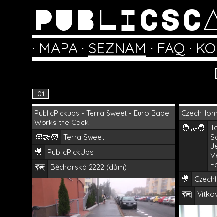
PUBLICSC
·
MAPA
·
SEZNAM
·
FAQ
·
KO
01
PublicPickups - Terra Sweet - Euro Babe
CzechHom
Works the Cock
🧑‍🤝‍🧑
Te
🧑‍🤝‍🧑
Terra Sweet
S
Je
🎥
PublicPickUps
Ve
Fo
Běchorská 2222 (dům)
🗺️
🎥
Czech
Vítko
🗺️