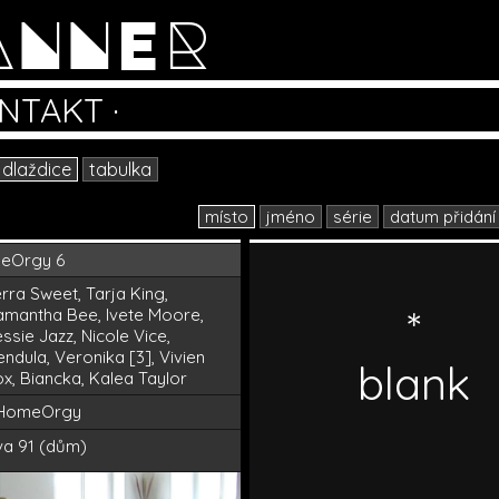
ANNER
NTAKT
·
dlaždice
tabulka
místo
jméno
série
datum přidání
eOrgy 6
rra Sweet, Tarja King,
*
amantha Bee, Ivete Moore,
ssie Jazz, Nicole Vice,
ndula, Veronika [3], Vivien
blank
x, Biancka, Kalea Taylor
HomeOrgy
va 91 (dům)