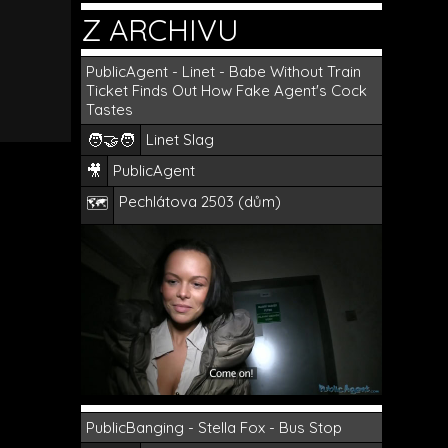
Z ARCHIVU
PublicAgent - Linet - Babe Without Train
Ticket Finds Out How Fake Agent's Cock
Tastes
🧑‍🤝‍🧑
Linet Slag
🎥
PublicAgent
Pechlátova 2503 (dům)
🗺️
PublicBanging - Stella Fox - Bus Stop