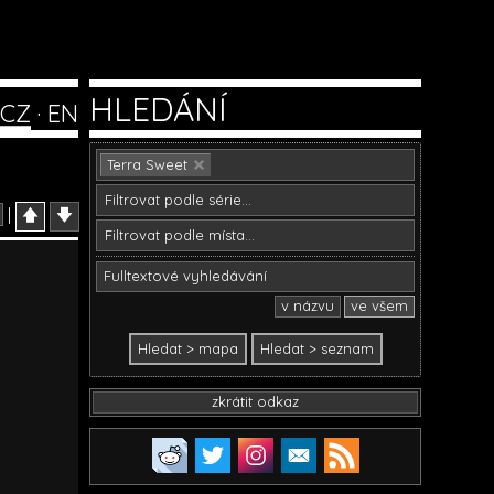
HLEDÁNÍ
CZ
·
EN
Terra Sweet
|
🡅
🡇
v názvu
ve všem
zkrátit odkaz