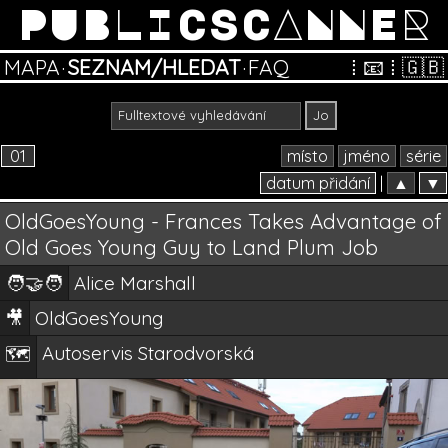
PUBLICSCANNER
MAPA
·
SEZNAM/HLEDAT
·
FAQ
⁞
📧
⁞
🇬🇧
01
místo
jméno
série
datum přidání
|
▲
▼
OldGoesYoung - Frances Takes Advantage of
Old Goes Young Guy to Land Plum Job
🧑‍🤝‍🧑
Alice Marshall
🎥
OldGoesYoung
Autoservis Starodvorská
🗺️