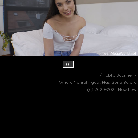
01
/ Public Scanner /
Where No Bellingcat Has Gone Before
(c) 2020-2025 New Low