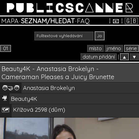
PUBLICSCANNER
MAPA
·
SEZNAM/HLEDAT
·
FAQ
⁞
📧
⁞
🇬🇧
01
místo
jméno
série
datum přidání
|
▲
▼
Beauty4K - Anastasia Brokelyn -
Cameraman Pleases a Juicy Brunette
🧑‍🤝‍🧑
Anastasia Brokelyn
🎥
Beauty4K
Křížová 2598 (dům)
🗺️