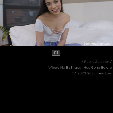
01
/ Public Scanner /
Where No Bellingcat Has Gone Before
(c) 2020-2025 New Low