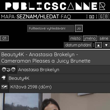
PUBLICSCANNER
MAPA
·
SEZNAM/HLEDAT
·
FAQ
⁞
📧
⁞
🇬🇧
01
místo
jméno
série
datum přidání
|
▲
▼
Beauty4K - Anastasia Brokelyn -
Cameraman Pleases a Juicy Brunette
🧑‍🤝‍🧑
Anastasia Brokelyn
🎥
Beauty4K
Křížová 2598 (dům)
🗺️