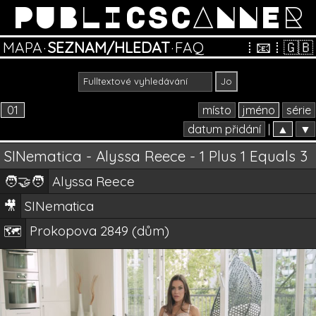
PUBLICSCANNER
MAPA
·
SEZNAM/HLEDAT
·
FAQ
⁞
📧
⁞
🇬🇧
01
místo
jméno
série
datum přidání
|
▲
▼
SINematica - Alyssa Reece - 1 Plus 1 Equals 3
🧑‍🤝‍🧑
Alyssa Reece
🎥
SINematica
Prokopova 2849 (dům)
🗺️