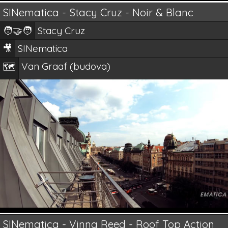
SINematica - Stacy Cruz - Noir & Blanc
🧑‍🤝‍🧑
Stacy Cruz
🎥
SINematica
Van Graaf (budova)
🗺️
SINematica - Vinna Reed - Roof Top Action