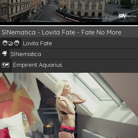
SINematica - Lovita Fate - Fate No More
🧑‍🤝‍🧑
Lovita Fate
🎥
SINematica
Empirent Aquarius
🗺️