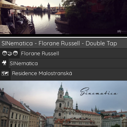
SINematica - Florane Russell - Double Tap
🧑‍🤝‍🧑
Florane Russell
🎥
SINematica
Residence Malostranská
🗺️