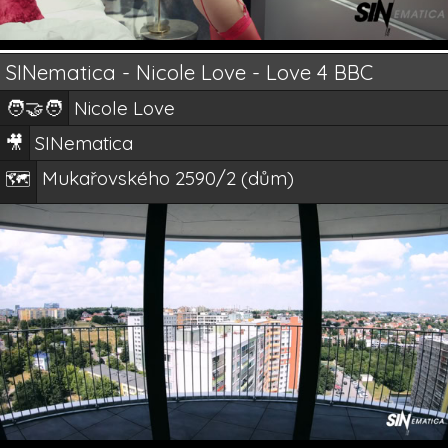
SINematica - Nicole Love - Love 4 BBC
🧑‍🤝‍🧑
Nicole Love
🎥
SINematica
Mukařovského 2590/2 (dům)
🗺️