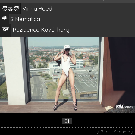
🧑‍🤝‍🧑
Vinna Reed
🎥
SINematica
Rezidence Kavčí hory
🗺️
01
/ Public Scanner /