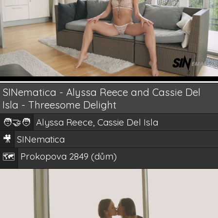
SINematica - Alyssa Reece and Cassie Del
Isla - Threesome Delight
🧑‍🤝‍🧑
Alyssa Reece, Cassie Del Isla
🎥
SINematica
Prokopova 2849 (dům)
🗺️