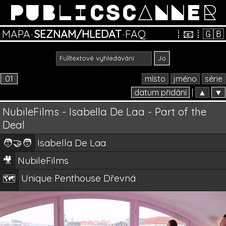
PUBLICSCANNER
MAPA
·
SEZNAM/HLEDAT
·
FAQ
⁞
📧
⁞
🇬🇧
01
místo
jméno
série
datum přidání
|
▲
▼
NubileFilms - Isabella De Laa - Part of the
Deal
🧑‍🤝‍🧑
Isabella De Laa
🎥
NubileFilms
Unique Penthouse Dřevná
🗺️