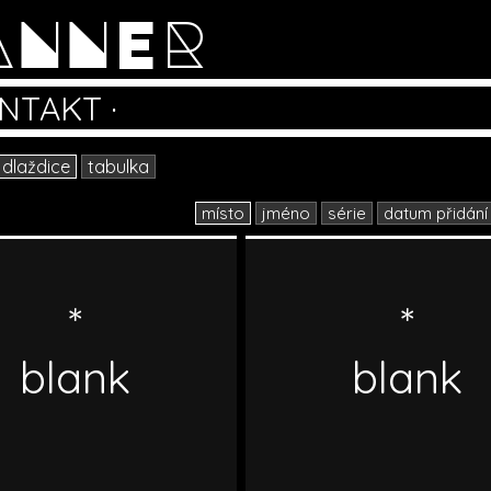
ANNER
NTAKT
·
dlaždice
tabulka
místo
jméno
série
datum přidání
*
*
blank
blank