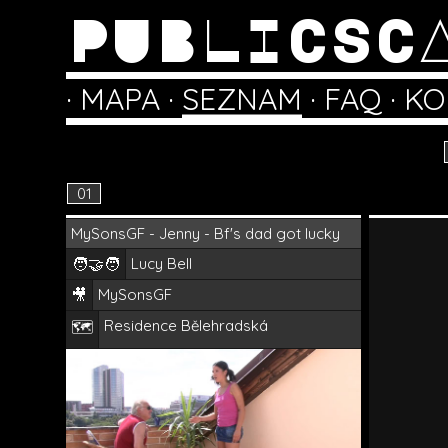
PUBLICSC
·
MAPA
·
SEZNAM
·
FAQ
·
KO
01
MySonsGF - Jenny - Bf's dad got lucky
🧑‍🤝‍🧑
Lucy Bell
🎥
MySonsGF
Residence Bělehradská
🗺️