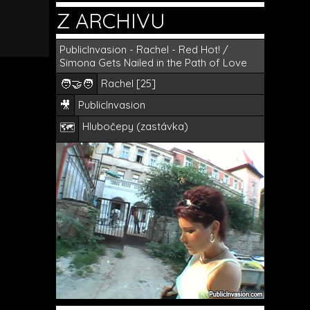
Z ARCHIVU
PublicInvasion - Rachel - Red Hot! /
Simona Gets Nailed in the Path of Love
🧑‍🤝‍🧑
Rachel [25]
🎥
PublicInvasion
Hlubočepy (zastávka)
🗺️