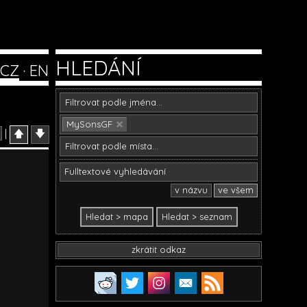
HLEDÁNÍ
CZ
·
EN
MySonsGF
|
🡅
🡇
v názvu
ve všem
zkrátit odkaz