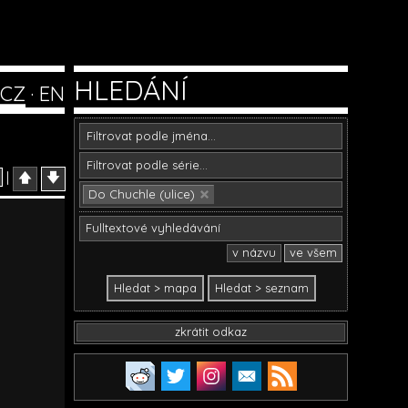
HLEDÁNÍ
CZ
·
EN
|
🡅
🡇
Do Chuchle (ulice)
v názvu
ve všem
zkrátit odkaz