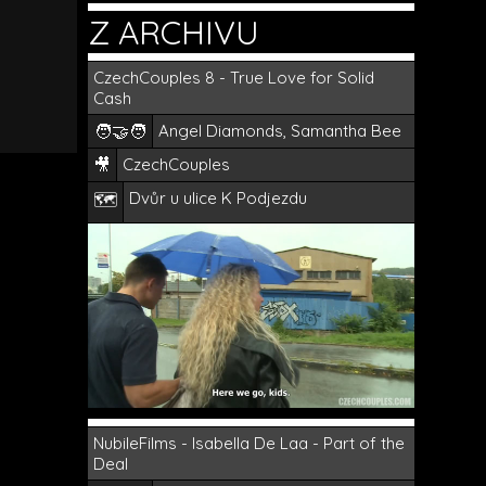
Z ARCHIVU
CzechCouples 8 - True Love for Solid
Cash
🧑‍🤝‍🧑
Angel Diamonds, Samantha Bee
🎥
CzechCouples
Dvůr u ulice K Podjezdu
🗺️
NubileFilms - Isabella De Laa - Part of the
Deal