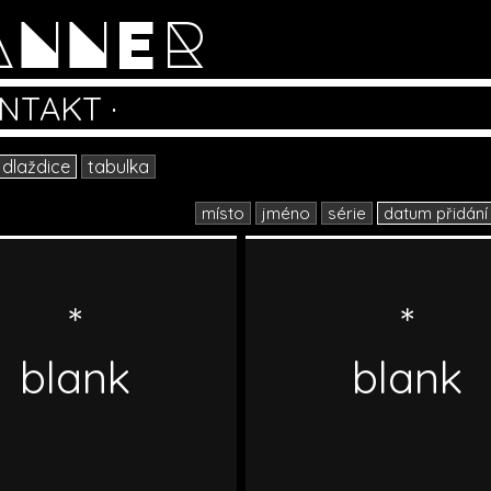
ANNER
NTAKT
·
dlaždice
tabulka
místo
jméno
série
datum přidání
*
*
blank
blank