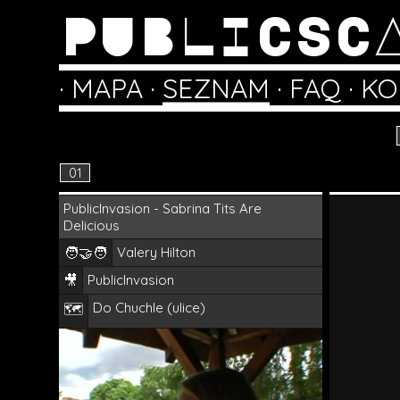
PUBLICSC
·
MAPA
·
SEZNAM
·
FAQ
·
KO
01
PublicInvasion - Sabrina Tits Are
Delicious
🧑‍🤝‍🧑
Valery Hilton
🎥
PublicInvasion
Do Chuchle (ulice)
🗺️