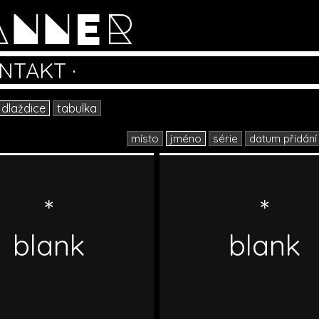
ANNER
NTAKT
·
dlaždice
tabulka
místo
jméno
série
datum přidání
*
*
blank
blank