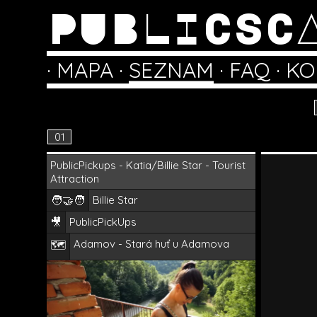
PUBLICSC
·
MAPA
·
SEZNAM
·
FAQ
·
KO
01
PublicPickups - Katia/Billie Star - Tourist
Attraction
🧑‍🤝‍🧑
Billie Star
🎥
PublicPickUps
Adamov - Stará huť u Adamova
🗺️