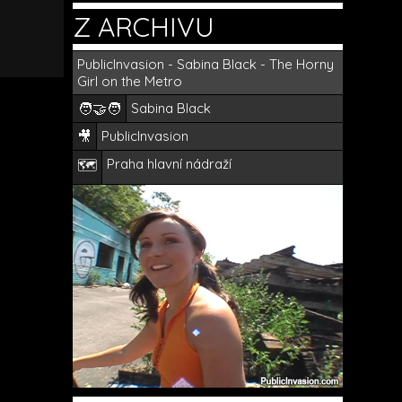
Z ARCHIVU
PublicInvasion - Sabina Black - The Horny
Girl on the Metro
🧑‍🤝‍🧑
Sabina Black
🎥
PublicInvasion
Praha hlavní nádraží
🗺️