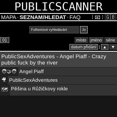
PUBLICSCANNER
MAPA
·
SEZNAM/HLEDAT
·
FAQ
⁞
📧
⁞
🇬🇧
01
místo
jméno
série
datum přidání
|
▲
▼
PublicSexAdventures - Angel Piaff - Crazy
public fuck by the river
🧑‍🤝‍🧑
Angel Piaff
🎥
PublicSexAdventures
Pěšina u Růžičkovy rokle
🗺️