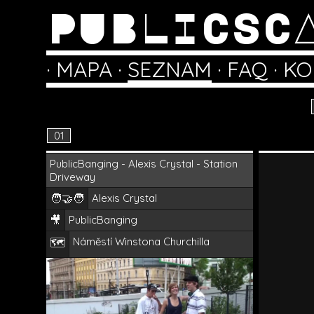
PUBLICSC
·
MAPA
·
SEZNAM
·
FAQ
·
KO
01
PublicBanging - Alexis Crystal - Station
Driveway
🧑‍🤝‍🧑
Alexis Crystal
🎥
PublicBanging
Náměstí Winstona Churchilla
🗺️