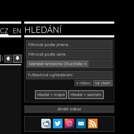
HLEDÁNÍ
CZ
·
EN
|
🡅
🡇
Náměstí Winstona Churchilla
v názvu
ve všem
zkrátit odkaz