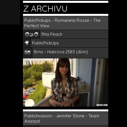
Z ARCHIVU
PublicPickups - Romaneta Rosse - The
Perfect View
🧑‍🤝‍🧑
Rita Peach
🎥
PublicPickUps
Brno - Hubrova 2583 (dům)
🗺️
PublicInvasion - Jennifer Stone - Team
Aniston!