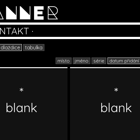
ANNER
NTAKT
·
dlaždice
tabulka
místo
jméno
série
datum přidání
*
*
blank
blank