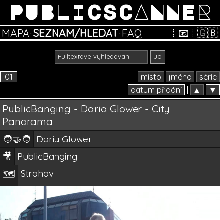
PUBLICSCANNER
MAPA
·
SEZNAM/HLEDAT
·
FAQ
⁞
📧
⁞
🇬🇧
01
místo
jméno
série
datum přidání
|
▲
▼
PublicBanging - Daria Glower - City
Panorama
🧑‍🤝‍🧑
Daria Glower
🎥
PublicBanging
Strahov
🗺️