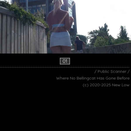
01
/ Public Scanner /
Where No Bellingcat Has Gone Before
(c) 2020-2025 New Low