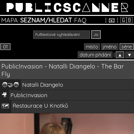
PUBLICSCANNER
MAPA
·
SEZNAM/HLEDAT
·
FAQ
⁞
📧
⁞
🇬🇧
01
místo
jméno
série
datum přidání
|
▲
▼
PublicInvasion - Natalli Diangelo - The Bar
Fly
🧑‍🤝‍🧑
Natalli Diangelo
🎥
PublicInvasion
Restaurace U Knotků
🗺️