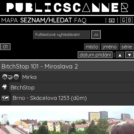
PUBLICSCANNER
MAPA
·
SEZNAM/HLEDAT
·
FAQ
⁞
📧
⁞
🇬🇧
01
místo
jméno
série
datum přidání
|
▲
▼
BitchStop 101 - Miroslava 2
🧑‍🤝‍🧑
Mirka
🎥
BitchStop
Brno - Skácelova 1253 (dům)
🗺️