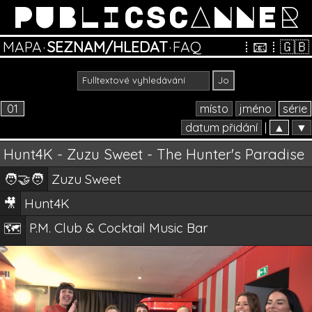
PUBLICSCANNER
MAPA
·
SEZNAM/HLEDAT
·
FAQ
⁞
📧
⁞
🇬🇧
01
místo
jméno
série
datum přidání
|
▲
▼
Hunt4K - Zuzu Sweet - The Hunter's Paradise
🧑‍🤝‍🧑
Zuzu Sweet
🎥
Hunt4K
P.M. Club & Cocktail Music Bar
🗺️