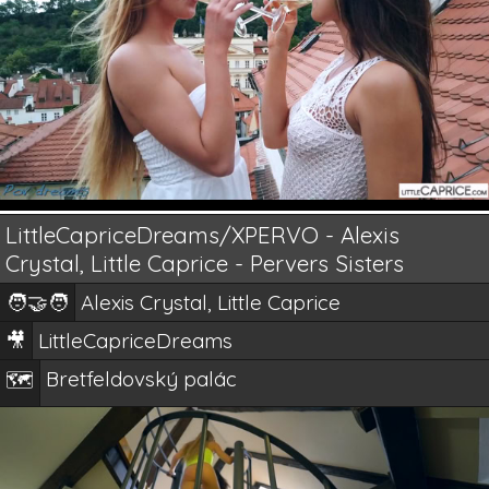
LittleCapriceDreams/XPERVO - Alexis
Crystal, Little Caprice - Pervers Sisters
🧑‍🤝‍🧑
Alexis Crystal, Little Caprice
🎥
LittleCapriceDreams
Bretfeldovský palác
🗺️