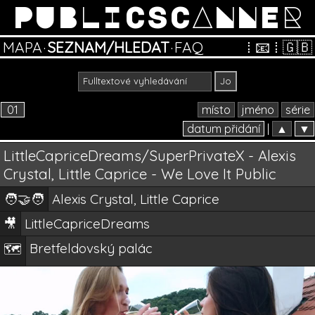
PUBLICSCANNER
MAPA
·
SEZNAM/HLEDAT
·
FAQ
⁞
📧
⁞
🇬🇧
01
místo
jméno
série
datum přidání
|
▲
▼
LittleCapriceDreams/SuperPrivateX - Alexis
Crystal, Little Caprice - We Love It Public
🧑‍🤝‍🧑
Alexis Crystal, Little Caprice
🎥
LittleCapriceDreams
Bretfeldovský palác
🗺️