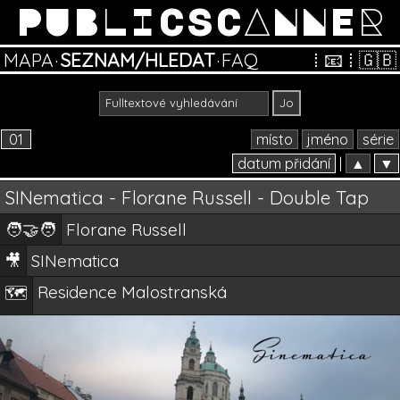
PUBLICSCANNER
MAPA
·
SEZNAM/HLEDAT
·
FAQ
⁞
📧
⁞
🇬🇧
01
místo
jméno
série
datum přidání
|
▲
▼
SINematica - Florane Russell - Double Tap
🧑‍🤝‍🧑
Florane Russell
🎥
SINematica
Residence Malostranská
🗺️