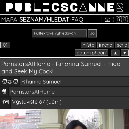
PUBLICSCANNER
MAPA
·
SEZNAM/HLEDAT
·
FAQ
⁞
📧
⁞
🇬🇧
01
místo
jméno
série
datum přidání
|
▲
▼
PornstarsAtHome - Rihanna Samuel - Hide
and Seek My Cock!
🧑‍🤝‍🧑
Rihanna Samuel
🎥
PornstarsAtHome
Výstaviště 67 (dům)
🗺️