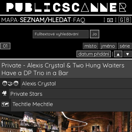
PUBLICSCANNER
MAPA
·
SEZNAM/HLEDAT
·
FAQ
⁞
📧
⁞
🇬🇧
01
místo
jméno
série
datum přidání
|
▲
▼
Private - Alexis Crystal & Two Hung Waiters
Have a DP Trio in a Bar
🧑‍🤝‍🧑
Alexis Crystal
🎥
Private Stars
Techtle Mechtle
🗺️