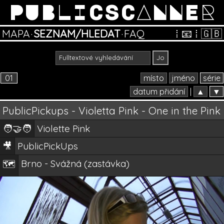
PUBLICSCANNER
MAPA
·
SEZNAM/HLEDAT
·
FAQ
⁞
📧
⁞
🇬🇧
01
místo
jméno
série
datum přidání
|
▲
▼
PublicPickups - Violetta Pink - One in the Pink
🧑‍🤝‍🧑
Violette Pink
🎥
PublicPickUps
Brno - Svážná (zastávka)
🗺️