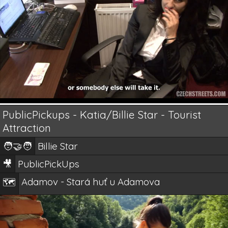
PublicPickups - Katia/Billie Star - Tourist
Attraction
🧑‍🤝‍🧑
Billie Star
🎥
PublicPickUps
Adamov - Stará huť u Adamova
🗺️