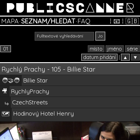
PUBLICSCANNER
MAPA
·
SEZNAM/HLEDAT
·
FAQ
⁞
📧
⁞
🇬🇧
01
místo
jméno
série
datum přidání
|
▲
▼
Rychlý Prachy - 105 - Billie Star
🧑‍🤝‍🧑
Billie Star
🎥
RychlyPrachy
CzechStreets
↵
Hodinový Hotel Henry
🗺️