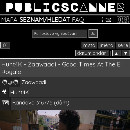
PUBLICSCANNER
MAPA
·
SEZNAM/HLEDAT
·
FAQ
⁞
📧
⁞
🇬🇧
01
místo
jméno
série
datum přidání
|
▲
▼
Hunt4K - Zaawaadi - Good Times At The El
Royale
🧑‍🤝‍🧑
Zaawaadi
🎥
Hunt4K
Randova 3167/5 (dům)
🗺️