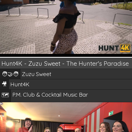
Hunt4K - Zuzu Sweet - The Hunter's Paradise
🧑‍🤝‍🧑
Zuzu Sweet
🎥
Hunt4K
P.M. Club & Cocktail Music Bar
🗺️