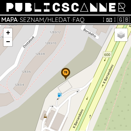
PUBLICSCANNER
MAPA
·
SEZNAM/HLEDAT
·
FAQ
⁞
📧
⁞
🇬🇧
+
−
78