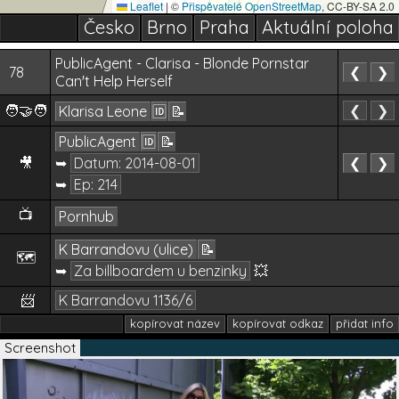
Leaflet
|
©
Přispěvatelé OpenStreetMap
, CC-BY-SA 2.0
Česko
Brno
Praha
Aktuální poloha
PublicAgent - Clarisa - Blonde Pornstar
78
❮
❯
Can't Help Herself
🧑‍🤝‍🧑
❮
❯
Klarisa Leone
🆔
📝
PublicAgent
🆔
📝
🎥
➥
Datum:
2014-08-01
❮
❯
➥
Ep: 214
📺
Pornhub
K Barrandovu (ulice)
📝
🗺️
➥
Za billboardem u benzinky
💥
📨
K Barrandovu 1136/6
kopírovat název
kopírovat odkaz
přidat info
Screenshot