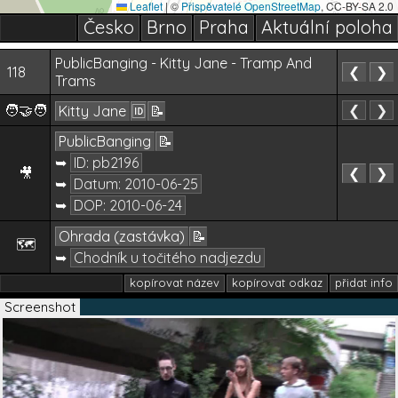
Leaflet
|
©
Přispěvatelé OpenStreetMap
, CC-BY-SA 2.0
Česko
Brno
Praha
Aktuální poloha
PublicBanging - Kitty Jane - Tramp And
118
❮
❯
Trams
🧑‍🤝‍🧑
❮
❯
Kitty Jane
🆔
📝
PublicBanging
📝
➥
ID: pb2196
🎥
❮
❯
➥
Datum:
2010-06-25
➥
DOP:
2010-06-24
Ohrada (zastávka)
📝
🗺️
➥
Chodník u točitého nadjezdu
kopírovat název
kopírovat odkaz
přidat info
Screenshot