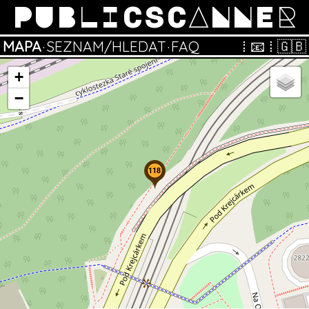
PUBLICSCANNER
MAPA
·
SEZNAM/HLEDAT
·
FAQ
⁞
📧
⁞
🇬🇧
+
−
118