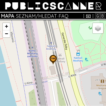
PUBLICSCANNER
MAPA
·
SEZNAM/HLEDAT
·
FAQ
⁞
📧
⁞
🇬🇧
+
−
106