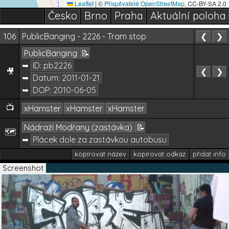
Leaflet
|
©
Přispěvatelé OpenStreetMap
, CC-BY-SA 2.0
Česko
Brno
Praha
Aktuální poloha
106
PublicBanging - 2226 - Tram stop
❮
❯
PublicBanging
📝
➥
ID: pb2226
🎥
❮
❯
➥
Datum:
2011-01-21
➥
DOP:
2010-06-05
📺
xHamster
xHamster
xHamster
Nádraží Modřany (zastávka)
📝
🗺️
➥
Plácek dole za zastávkou autobusu
kopírovat název
kopírovat odkaz
přidat info
Screenshot
27