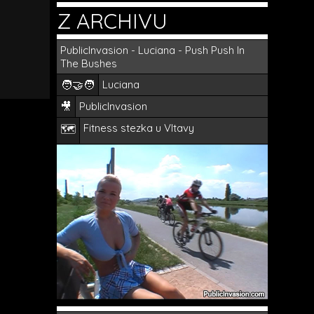
Z ARCHIVU
PublicInvasion - Luciana - Push Push In
The Bushes
🧑‍🤝‍🧑
Luciana
🎥
PublicInvasion
Fitness stezka u Vltavy
🗺️