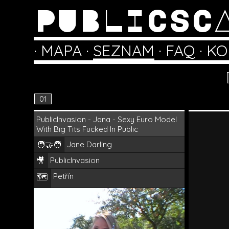
PUBLICSC
·
MAPA
·
SEZNAM
·
FAQ
·
KO
01
PublicInvasion - Jana - Sexy Euro Model
With Big Tits Fucked In Public
🧑‍🤝‍🧑
Jane Darling
🎥
PublicInvasion
Petřín
🗺️