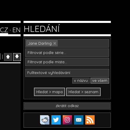
HLEDÁNÍ
CZ
·
EN
Jane Darling
|
🡅
🡇
v názvu
ve všem
zkrátit odkaz