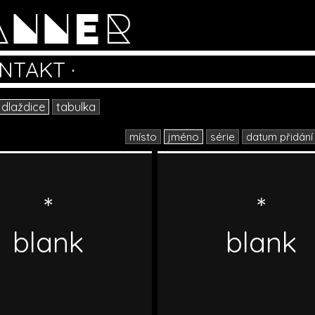
ANNER
NTAKT
·
dlaždice
tabulka
místo
jméno
série
datum přidání
*
*
blank
blank