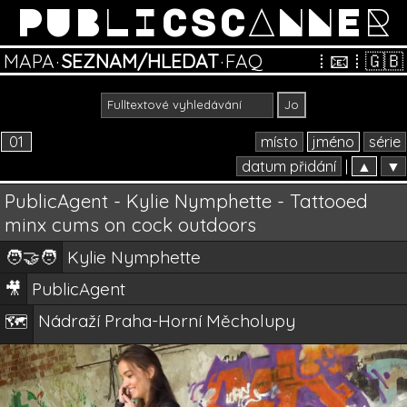
PUBLICSCANNER
MAPA
·
SEZNAM/HLEDAT
·
FAQ
⁞
📧
⁞
🇬🇧
01
místo
jméno
série
datum přidání
|
▲
▼
PublicAgent - Kylie Nymphette - Tattooed
minx cums on cock outdoors
🧑‍🤝‍🧑
Kylie Nymphette
🎥
PublicAgent
Nádraží Praha-Horní Měcholupy
🗺️