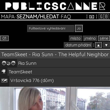
PUBLICSCANNER
MAPA
·
SEZNAM/HLEDAT
·
FAQ
⁞
📧
⁞
🇬🇧
01
místo
jméno
série
datum přidání
|
▲
▼
TeamSkeet - Ria Sunn - The Helpful Neighbor
🧑‍🤝‍🧑
Ria Sunn
🎥
TeamSkeet
Vršovická 776 (dům)
🗺️