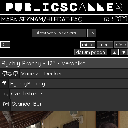
PUBLICSCANNER
MAPA
·
SEZNAM/HLEDAT
·
FAQ
⁞
📧
⁞
🇬🇧
01
místo
jméno
série
datum přidání
|
▲
▼
Rychlý Prachy - 123 - Veronika
🧑‍🤝‍🧑
Vanessa Decker
🎥
RychlyPrachy
CzechStreets
↵
Scandal Bar
🗺️