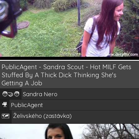
PublicAgent - Sandra Scout - Hot MILF Gets
Stuffed By A Thick Dick Thinking She's
Getting A Job
🧑‍🤝‍🧑
Sandra Nero
🎥
PublicAgent
Želivského (zastávka)
🗺️